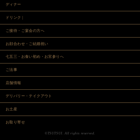
ディナー
ドリンク |
ご接待・ご宴会の方へ
お顔合わせ・ご結婚祝い
七五三・お食い初め・お宮参りへ
ご法事
店舗情報
デリバリー・テイクアウト
お土産
お取り寄せ
©TSUTSUI. All rights reserved.