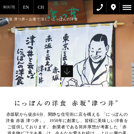
～赤坂 津つ井～お箸で頂く、にっぽんの洋食
1
2
3
4
5
赤坂駅から徒歩6分、閑静な住宅街に店を構える
「にっぽんの
洋食 赤坂 津つ井」。
1950年に創業し、皆様に美味しい洋食を
ご提供しております。
創業者である筒井厚惣が考案した「赤
坂名物ビフテキ丼」は、今もなお愛され続け、
より一層の美