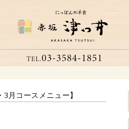
つ井」へようこそ
る老舗洋食店「津
・3月コースメニュー】