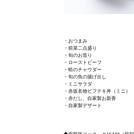
・おつまみ
・前菜二点盛り
・旬のお造り
・ローストビーフ
・蛤のチャウダー
・旬の魚の揚げ出し
・ミニサラダ
・赤坂名物ビフテキ丼（ミニ）
・赤だし、自家製お新香
・自家製デザート
◆南部坂コース ￥10,500（税