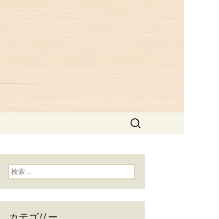
つ井」からの
検
索:
検索:
カテゴリー