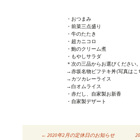
・おつまみ
・前菜三点盛り
・牛のたたき
・超カニコロ
・鮑のクリーム煮
・もやしサラダ
＊次の三品からお選びください。
→赤坂名物ビフテキ丼(写真はこ
→カツカレーライス
→白オムライス
・赤だし、自家製お新香
・自家製デザート
←
2020年2月の定休日のお知らせ
2