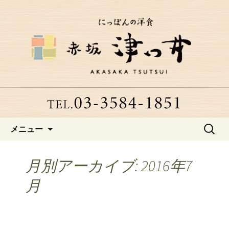
赤坂、にっぽんの洋食「津つ井」へよ
うこそ
赤坂にある老舗洋食店「津つ
井」からのお知らせ
コンテンツへ移動
検
メニュー
索:
月別アーカイブ: 2016年7
月