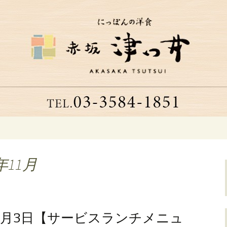
つ井」へようこそ
る老舗洋食店「津
年11月
～12月3日【サービスランチメニュ