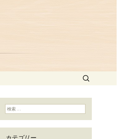
つ井」からの
検
索:
検索:
カテゴリー