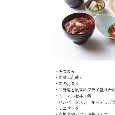
・おつまみ
・前菜二点盛り
・旬のお造り
・白身魚と帆立のフライ盛り合
・ミニマルセヰユ鍋
・ハンバーグステーキ～デミグ
・ミニサラダ
・赤坂名物ビフテキ丼（ミニ）