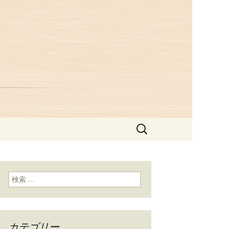
つ井」からの
検
索:
検索:
カテゴリー