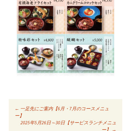
←
一足先にご案内【6月・7月のコースメニュ
投稿ナビゲーショ
ー】
2025年5月26日～30日【サービスランチメニュ
ー】
→