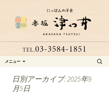
赤坂、にっぽんの洋食「津つ井」へよ
うこそ
赤坂にある老舗洋食店「津つ
井」からのお知らせ
コンテンツへ移動
検
メニュー
索:
日別アーカイブ: 2025年9
月5日