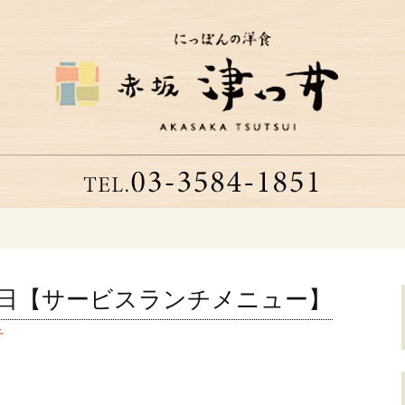
つ井」へようこそ
る老舗洋食店「津
～23日【サービスランチメニュー】
チ