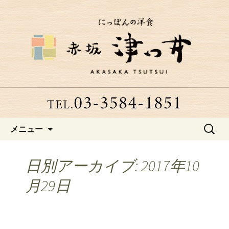
赤坂、にっぽんの洋食「津つ井」へよ
うこそ
赤坂にある老舗洋食店「津つ
井」からのお知らせ
コンテンツへ移動
検
メニュー
索:
日別アーカイブ: 2017年10
月29日