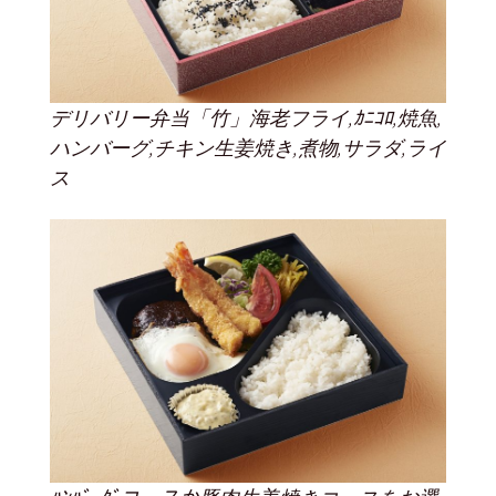
デリバリー弁当「竹」海老フライ,ｶﾆｺﾛ,焼魚,
ハンバーグ,チキン生姜焼き,煮物,サラダ,ライ
ス