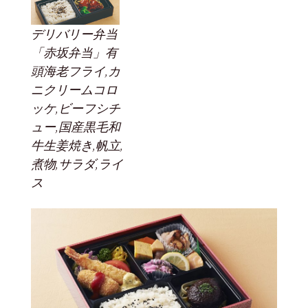
デリバリー弁当
「赤坂弁当」有
頭海老フライ,カ
ニクリームコロ
ッケ,ビーフシチ
ュー,国産黒毛和
牛生姜焼き,帆立,
煮物,サラダ,ライ
ス