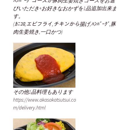
ﾊﾝﾊﾞｰｸﾞコースか豚肉生姜焼きコースをお選
びいただき+お好きなおかずを1品追加出来ま
す。
(ｶﾆｺﾛ,エビフライ,チキンから揚げ,ﾊﾝﾊﾞｰｸﾞ,豚
肉生姜焼き,一口かつ)
その他1品料理もあります
https://www.akasakatsutsui.co
m/delivery.html