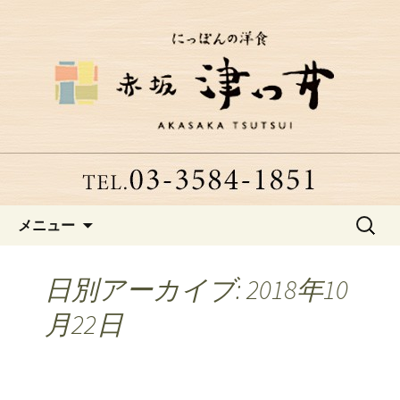
赤坂、にっぽんの洋食「津つ井」へよ
うこそ
赤坂にある老舗洋食店「津つ
井」からのお知らせ
コンテンツへ移動
検
メニュー
索:
日別アーカイブ: 2018年10
月22日