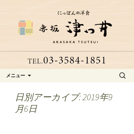
赤坂、にっぽんの洋食「津つ井」へよ
うこそ
赤坂にある老舗洋食店「津つ
井」からのお知らせ
コンテンツへ移動
検
メニュー
索:
日別アーカイブ: 2019年9
月6日