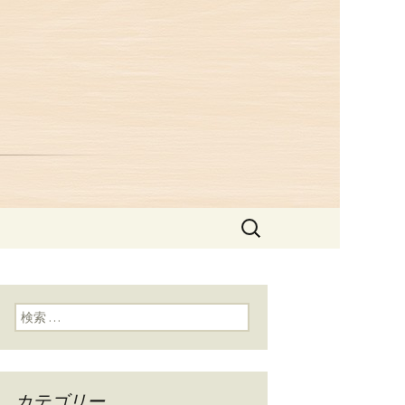
つ井」からの
検
索:
検索:
カテゴリー