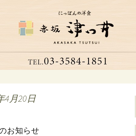
つ井」へようこそ
る老舗洋食店「津
年4月20日
日のお知らせ