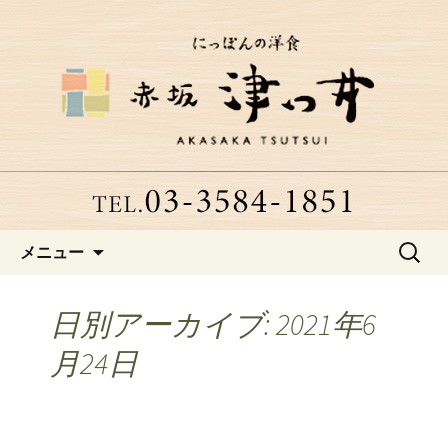
赤坂、にっぽんの洋食「津つ井」へよ
うこそ
赤坂にある老舗洋食店「津つ
井」からのお知らせ
コンテンツへ移動
検
メニュー
索:
日別アーカイブ: 2021年6
月24日