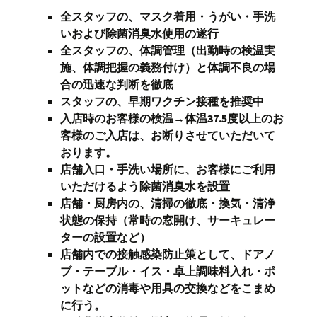
全スタッフの、マスク着用・うがい・手洗
いおよび除菌消臭水使用の遂行
全スタッフの、体調管理
（出勤時の検温実
施、体調把握の義務付け）
と体調不良の場
合の
迅速な判断を徹底
スタッフの、早期ワクチン接種を推奨中
入店時のお客様の検温
→体温
37.5
度以上のお
客様のご入店は、お断りさせていただいて
おります。
店舗入口・手洗い場所に、お客様にご利用
いただけるよう除菌消臭水を設置
店舗・厨房内の、清掃の徹底・換気・清浄
状態の保持（常時の窓開け、サーキュレー
ターの設置など）
店舗内での接触感染防止策として、ドアノ
ブ・テーブル・イス・卓上調味料入れ・ポ
ットなどの消毒や用具の交換などをこまめ
に行う。