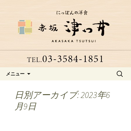
赤坂、にっぽんの洋食「津つ井」へよ
うこそ
赤坂にある老舗洋食店「津つ
井」からのお知らせ
コンテンツへ移動
検
メニュー
索:
日別アーカイブ: 2023年6
月9日