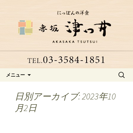
赤坂、にっぽんの洋食「津つ井」へよ
うこそ
赤坂にある老舗洋食店「津つ
井」からのお知らせ
コンテンツへ移動
検
メニュー
索:
日別アーカイブ: 2023年10
月2日