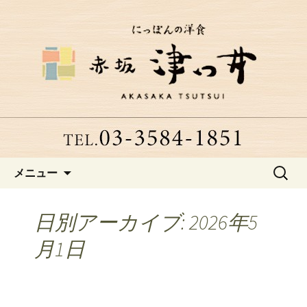
赤坂、にっぽんの洋食「津つ井」へよ
うこそ
赤坂にある老舗洋食店「津つ
井」からのお知らせ
コンテンツへ移動
検
メニュー
索:
日別アーカイブ: 2026年5
月1日