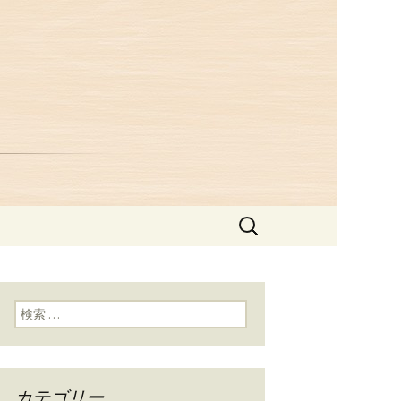
つ井」からの
検
索:
検索:
カテゴリー