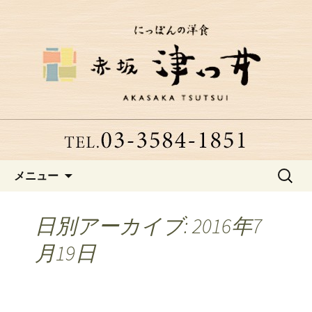
赤坂、にっぽんの洋食「津つ井」へよ
うこそ
赤坂にある老舗洋食店「津つ
井」からのお知らせ
コンテンツへ移動
検
メニュー
索:
日別アーカイブ: 2016年7
月19日