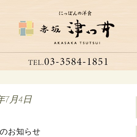
つ井」へようこそ
る老舗洋食店「津
年7月4日
売のお知らせ