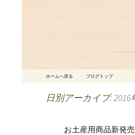
赤坂、にっぽんの洋食「津
赤坂にあ
お知らせ
コンテンツへ移動
ホームへ戻る
ブログトップ
日別アーカイブ: 2016
お土産用商品新発