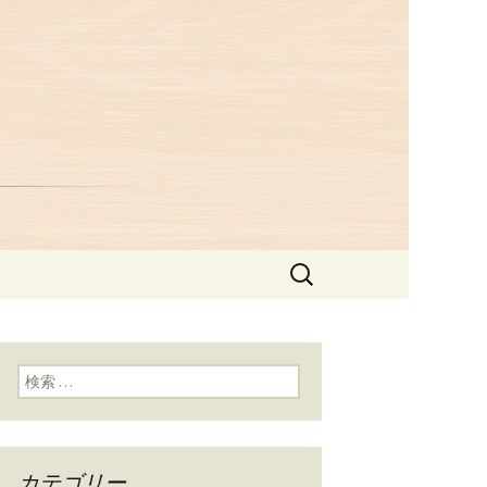
つ井」からの
検
索:
検索:
カテゴリー